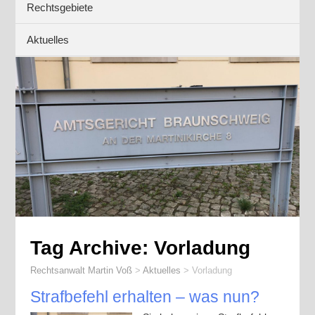
Rechtsgebiete
Aktuelles
Tag Archive:
Vorladung
Rechtsanwalt Martin Voß
>
Aktuelles
>
Vorladung
Strafbefehl erhalten – was nun?