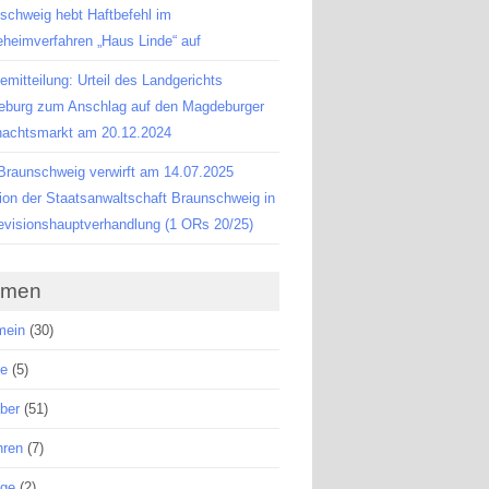
schweig hebt Haftbefehl im
eheimverfahren „Haus Linde“ auf
emitteilung: Urteil des Landgerichts
burg zum Anschlag auf den Magdeburger
achtsmarkt am 20.12.2024
raunschweig verwirft am 14.07.2025
ion der Staatsanwaltschaft Braunschweig in
evisionshauptverhandlung (1 ORs 20/25)
emen
mein
(30)
se
(5)
ber
(51)
hren
(7)
äge
(2)