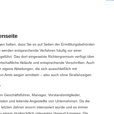
enseite
ugen halten, dass Sie es auf Seiten der Ermittlungsbehörden
o werden entsprechende Verfahren häufig vor einer
geführt. Das dort eingesetzte Richtergremium verfügt über
rtschaftliche Abläufe und entsprechende Vorschriften. Auch
 eigene Abteilungen, die sich ausschließlich mit
von Amts wegen ermitteln – also auch ohne Strafanzeigen.
r
gen Geschäftsführer, Manager, Vorstandsmitglieder,
risten und leitende Angestellte von Unternehmen. Da die
n letzten Jahren enorm intensiviert wurde und es immer
 zu einem strafrechtlich relevanten Vorwurf kommen. Die