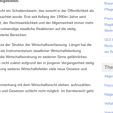
tsgebieten.
Braun
Pfleg
echt ein Schattendasein, das sowohl in der Öffentlichkeit als
eachtet wurde. Erst seit Anfang der 1990er-Jahre wird
Press
t, der Rechtswirklichkeit und der Allgemeinheit immer mehr
Magde
notwendige staatliche Reaktionen auf die stetig
Weihn
elerlei Bereichen.
OLG B
tz der Struktur der Wirtschaftsverfassung. Längst hat die
Revis
als Instrumentarium staatlicher Wirtschaftslenkung
der R
r die Wirtschaftsordnung im weiteren Sinne gefährliches
 nicht zuletzt aufgrund der in jüngerer Vergangenheit stetig
Th
ng weiterer Wirtschaftsfelder viele neue Gesetze und
Allge
ammenhang mit dem Wirtschaftsrecht stehen, aufzuzählen,
Pres
en und Gesetzen schlicht nicht möglich. Im Kernbereich geht
Ratge
Verfa
Vortr