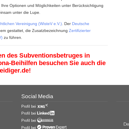
r Ihre Optionen und Möglichkeiten unter Berücksichtigung
insam unter die Lupe.
chtlichen Vereinigung (WisteV e.V.)
. Der
Deutsche
dem gestattet, die Zusatzbezeichnung
Zertifizierter
V)
zu führen.
 des Subventionsbetruges in
a-Beihilfen besuchen Sie auch die
eidiger.de
!
Social Media
Profil bei
Profil bei
Profil bei
Profil bei