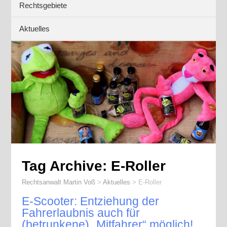
Rechtsgebiete
Aktuelles
Tag Archive:
E-Roller
Rechtsanwalt Martin Voß
>
Aktuelles
>
E-Roller
E-Scooter: Entziehung der
Fahrerlaubnis auch für
(betrunkene) „Mitfahrer“ möglich!