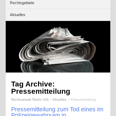
Rechtsgebiete
Aktuelles
Tag Archive:
Pressemitteilung
Rechtsanwalt Martin Voß
>
Aktuelles
>
Pressemitteilung
Pressemitteilung zum Tod eines im
Polizeigewahrsam in